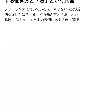
フリーランスに向いている人・向か
ない人の決定的な違いとは？―変化
する働き方と「法」という武器―
フリーランスに向いている人・向かない人の決定
的な違いとは？―変化する働き方と「法」という
武器― はじめに：自由の裏側にある「自己管理」
の正体 以前の記事で、フリーランス1年目に容赦な
く届く「お金の通知（住民税や社会保険料）」の
リアルについてお話ししました。 関連記事：フリ
ーランス1年目に突然届く“お金の通知”一覧 手元に
残る金額のシミュレーションを見て、背筋が伸び
る思いをした方も多いのではないでしょうか。
「自由」という言葉は魅力的ですが、その実体は
「会社が肩代わりしてくれていた膨大な管理業
務」を、すべて自分一人で担うことを意味しま
す。 フリーランスという働き方は年々広がりを見
せ、今や特別なものではなく、多くの人にとって
現実的な選択肢となっています。 一方で、途中で