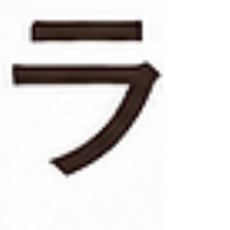
がどれくらいあっただろうと振り返る。 自分の時
間どころか、日常そのものが何かに消費されてい
くような感覚ありませんか。 そしてもう一つ、静
かに積もっていく疲労があります。 「このままの
教育環境で本当にいいのか」 「今の学校の選び方
で間違っていないか」 情報を集めれば集めるほ
ど、正解が見えなくなっていく感覚です。 周りの
状況を見聞きしては焦り、移住のブログを読んで
は閉じ、「教育移住」という言葉を検索しては、
また日常に戻っていく。 決断できない自分に、少
し苛立ってしまうこともあるかもしれません。 特
別な失敗をしたわけじゃない。 むしろ、毎日をち
ゃんとこなせ