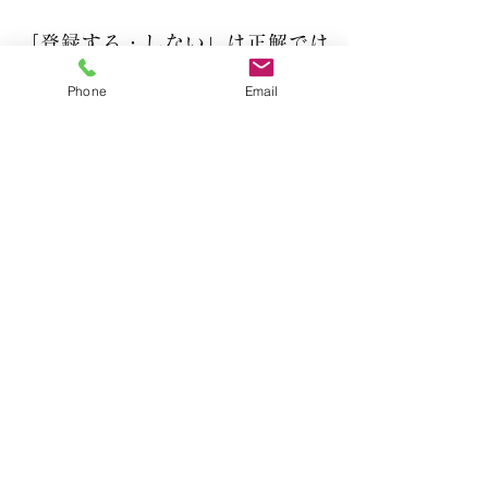
「登録する・しない」は正解では
なく「経営判断」
Phone
Email
インボイス制度には、「登録することが正
解」「登録しないことが間違い」という答え
はありません。売上規模や取引先、今後の事
業展開などによって、最適な選択は人それぞ
れ異なります。
例えば、
・法人との取引を増やしていきたい 
・今後、事業を拡大したい 
という方であれば、インボイス登録が信頼に
つながる場面もあるでしょう。
一方、
・一般消費者向けのサービスが中心 
・現在の取引先から登録を求められていない 
という場合には、現時点では登録しないとい