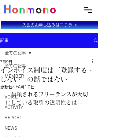
入会のお申し込みはコチラ
記事
全ての記事
7月9日
全ての記事
インボイス制度は「登録する・
MEMBER
しない」の話ではない
PROJECT
更新日：
7月10日
―信頼されるフリーランスが大切
VOICE
にしている取引の透明性とは―
ACTIVITY
REPORT
NEWS