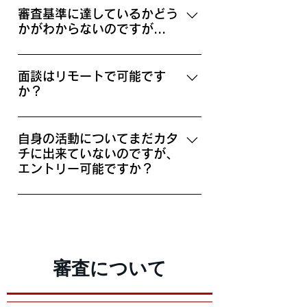
審査基準に達しているかどう
かがわからないのですが...
Honmonoでは定量軸ではなく、定性
軸に重きを置いております。 【定性
面談はリモートで可能です
か？
軸とは】 ・自身が目指したい方向 ・
自身の活動のこだわり ・主体性があ
はい、可能です。 東京/大阪の場合は
るか ・メンバーとの協働が可能か ・
対面もできますのでご希望に応じて
自身の活動についてまだカタ
やりぬく力とリソースがあるか また
チに出来ていないのですが、
ご連絡くださいませ。
在籍メンバーの活動領域に無い活動
エントリー可能ですか？
を行なっている方は上記を見極めた
上で、積極的に採用しております。
はい。現時点でカタチとして成果が
エントリーは無料なので、まずはご
出ているかどうかはエントリーの上
相談いただくことをお勧め致しま
では問題ございません。
す。
審査について