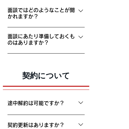
面談ではどのようなことが聞
かれますか？
エントリーページにて記載いただい
たことを中心にご説明いただき、こ
面談にあたり準備しておくも
のはありますか？
ちらより何点か関連した内容を質問
させて頂きます。 Honmonoに関す
特に必須のものはございませんが、
る質問や懸念があればお気軽に相談
自身の活動に関わるコンテンツがあ
ください。
ればお持ち頂けると良いかと思いま
契約について
す。（形式は問いません）
途中解約は可能ですか？
はい、契約期間の縛りはありません
のでいつでも解約可能です。 ※月途
契約更新はありますか？