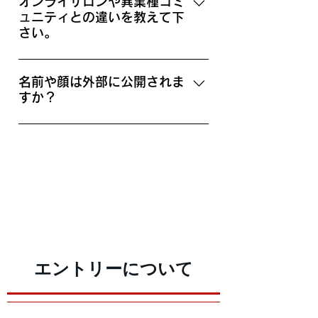
件ベースの繋がりではなくHonmono
オンライサロンや異業種コミ
ュニティとの違いを教えて下
の看板を持つ少数精鋭のチームとし
さい。
て活動しております。 上記により以
下の違いがあります。 ・社会的影響
「成果＝想いをカタチにする」を目
力の高い作品制作に関わることがで
的を置いている点です。 多様な力を
名前や顔は外部に公開されま
きる ・精鋭チームでのスキル/ノウハ
すか？
持つ自立したメンバーが具体的に協
ウシェアを行うので自身の成長につ
業することで、多くの作品や販路、
ながる。 ・自身の領域範囲外の信頼
はい、プロモーションを目的として
ビジネスを生み出していきます。 そ
できるプレイヤーを見つけ一緒に仕
公開します。 やむを得ない事情があ
の為の支援として、運営事務局もメ
事ができる ・メンバーから仕事を受
る方は非公開も対応も可能です。 お
ンバーのクリエイティブ支援やプロ
託することができる。 ・Honmono
気軽にご相談ください。
モーション、各種企業とのタイアッ
公式サイトやメデイア媒体を利用
プ、メディア配信を能動的に行なっ
し、自身の活動を外部へ発信・シェ
ていきます。 単に情報交換をした
アをします。 業務による報酬目的だ
い、ステータスを作りたい、皆で集
けではなく自身の成長や仕事の幅の
まる事が目的の人には向きません。
拡大、PRなども行いたい方にオスス
エントリーについて
メします。