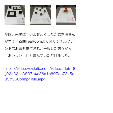
今回、来場は叶いませんでしたが岩本涼さん
が主宰する
㈱TeaRoomよりオリジナルブレ
ンドのお茶
も提供され、一服した方々から
「おいしい！」と喜んでいただけました。
https://video.wixstatic.com/video/ade548
_02e32bb3837b4c36a1b897db73a5e
85f/360p/mp4/file.mp4