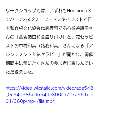
ワークショップでは、いずれもHonmonoメ
ンバーである2人、
フードスタイリストで日
本和食卓文化協会代表理事である槻谷順子さ
んの「蕎麦猪口和食盛り付け」と、花セラピ
ストの中村和美（諸我和美）さんによる「ア
レンジメント＆花セラピー」
が開かれ、開催
期間中は常にたくさんの参加者に楽しんでい
ただきました。
https://video.wixstatic.com/video/ade548
_0c64d985ed554de390ca7c7a561cfe
01/360p/mp4/file.mp4