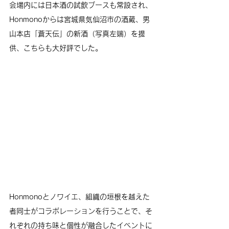
会場内には日本酒の試飲ブースも常設され、
Honmonoからは
宮城県気仙沼市の酒蔵、男
山本店「蒼天伝」の新酒（写真左端）を提
供
、こちらも大好評でした。
Honmonoとノワイエ、
組織の垣根を越えた
者同士がコラボレーション
を行うことで、そ
れぞれの持ち味と個性が融合したイベントに