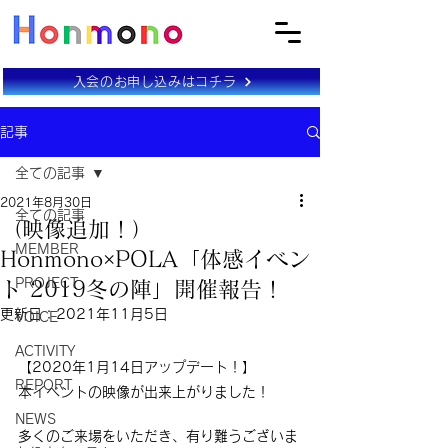
入会のお申し込みはコチラ
記事
全ての記事
2021年8月30日
全ての記事
（映像追加！）
MEMBER
Honmono×POLA「体感イベン
PROJECT
ト 2019冬の陣」開催報告！
更新日：
2021年11月5日
VOICE
ACTIVITY
【2020年1月14日アップデート！】
REPORT
本イベントの映像が出来上がりました！
NEWS
多くのご来場をいただき、有り難うございま