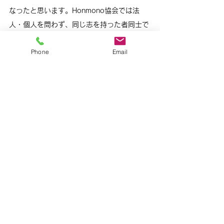
なったと思います。Honmono協会では法
人・個人を問わず、
同じ志を持った者同士で
のコラボを数多く企画・実践することで、作
Phone
Email
家、職人、クリエーターが輝ける場をますま
す広げていきます
。
次回の開催も決まり次第お知らせします。お
楽しみに！
<編集：
大竹 一平 (MtipCreative株式会社 代
表)
>
news
REPORT