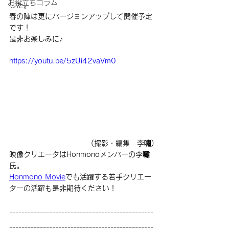
お役立ちコラム
した。
春の陣は更にバージョンアップして開催予定
です！
是非お楽しみに♪
https://youtu.be/5zUi42vaVm0
(撮影・編集　李嘯)
映像クリエータはHonmonoメンバーの
李嘯
氏。
Honmono Movie
でも活躍する若手クリエー
ターの活躍も是非期待ください！
-----------------------------------------------
-----------------------------------------------