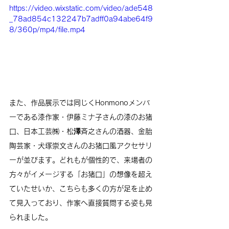
https://video.wixstatic.com/video/ade548
_78ad854c132247b7adff0a94abe64f9
8/360p/mp4/file.mp4
また、作品展示では同じくHonmonoメンバ
ーである
漆作家・伊藤ミナ子さんの漆のお猪
口、日本工芸㈱・松澤斉之さんの酒器、金胎
陶芸家・犬塚崇文さんのお猪口風アクセサリ
ー
が並びます。どれもが個性的で、来場者の
方々がイメージする「お猪口」の想像を超え
ていたせいか、こちらも多くの方が足を止め
て見入っており、作家へ直接質問する姿も見
られました。