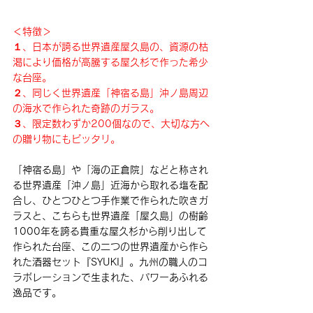
＜特徴＞
１、日本が誇る世界遺産屋久島の、資源の枯
渇により価格が高騰する屋久杉で作った希少
な台座。
２、同じく世界遺産「神宿る島」沖ノ島周辺
の海水で作られた奇跡のガラス。
３、限定数わずか200個なので、大切な方へ
の贈り物にもピッタリ。
「神宿る島」や「海の正倉院」などと称され
る世界遺産「沖ノ島」近海から取れる塩を配
合し、ひとつひとつ手作業で作られた吹きガ
ラスと、こちらも世界遺産「屋久島」の樹齢
1000年を誇る貴重な屋久杉から削り出して
作られた台座、
この二つの世界遺産から作ら
れた酒器セット『SYUKI』
。九州の職人のコ
ラボレーションで生まれた、パワーあふれる
逸品です。