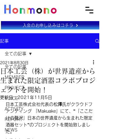
入会のお申し込みはコチラ
記事
全ての記事
2021年8月30日
全ての記事
日本工芸（株）が世界遺産から
MEMBER
生まれた限定酒器コラボプロジ
PROJECT
ェクトを開始！
更新日：
2021年11月5日
VOICE
日本工芸株式会社代表の松澤氏がクラウドフ
ACTIVITY
ァンディング 「Makuake」にて、
”「ここだ
けの贅沢」日本の世界遺産から生まれた限定
REPORT
酒器セット”
のプロジェクトを開始致しまし
NEWS
た。