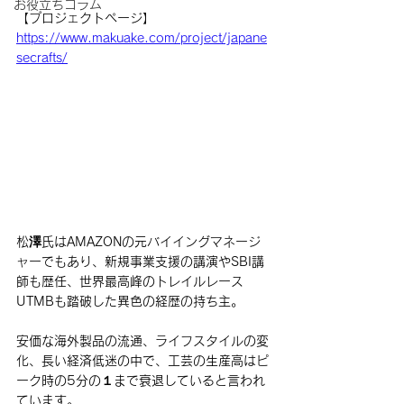
お役立ちコラム
【プロジェクトページ】
https://www.makuake.com/project/japane
secrafts/
松澤氏はAMAZONの元バイイングマネージ
ャーでもあり、新規事業支援の講演やSBI講
師も歴任、世界最高峰のトレイルレース
UTMBも踏破した異色の経歴の持ち主。
安価な海外製品の流通、ライフスタイルの変
化、長い経済低迷の中で、
工芸の生産高はピ
ーク時の5分の１まで衰退
していると言われ
ています。