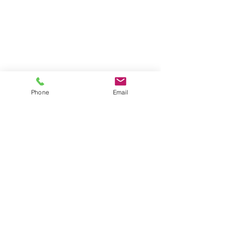
Phone
Email
日本工芸株式会社　松澤氏（右）
news
ACTIVITY
すべて表示
関連記事