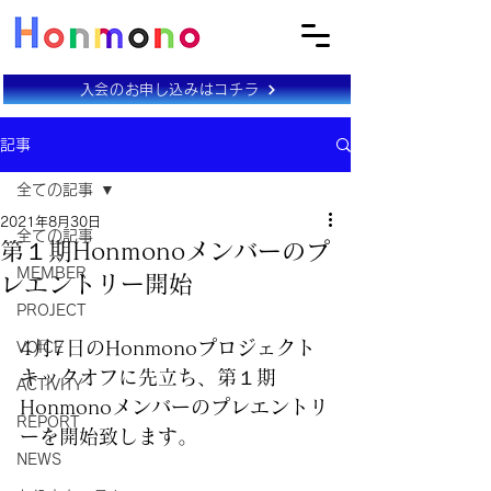
入会のお申し込みはコチラ
記事
全ての記事
2021年8月30日
全ての記事
第１期Honmonoメンバーのプ
MEMBER
レエントリー開始
PROJECT
4月7日のHonmonoプロジェクト
VOICE
キックオフに先立ち、第１期
ACTIVITY
Honmonoメンバーのプレエントリ
REPORT
ーを開始致します。
NEWS