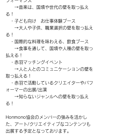
フォーマンス
　　→音楽は、国境や世代の壁を取っ払え
る！
・子ども向け　お仕事体験ブース
　　→大人や子供、職業選択の壁を取っ払え
る！
・国際的な料理を味わえる、飲食ブース
　　→食事を通して、国境や人種の壁を取っ
払える！
・赤羽マッチングイベント
　　→人と人とのコミュニケーションの壁を
取っ払える！
・赤羽で活動しているクリエイターやパフ
ォーマーの出展/出演
　　→知らないジャンルへの壁を取っ払え
る！
Honmono協会のメンバーの強みを活かし
た、アート/クリエイティブなコンテンツも
出展する予定となっております。