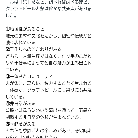
ールは「祭」だなと、
調べれば調べるほど、
クラフトビールと祭は
確かな共通点
がありま
した。
①地域性があること
地元の素材や文化を活かし、個性や伝統が色
濃く表れている
②手作りへのこだわりがある
どちらも大量生産ではなく、作り手のこだわ
りや手仕事によって独自の魅力が生み出され
ている。
③一体感とコミュニティ
人が集い、語らい、協力することで生まれる
一体感が、クラフトビールにも祭りにも共通
している。
④非日常がある
普段とは違う味わいや演出を通じて、五感を
刺激する非日常の体験が生まれている。
⑤季節感がある
どちらも季節ごとの楽しみがあり、その時期
ならではの魅力を味わえる。