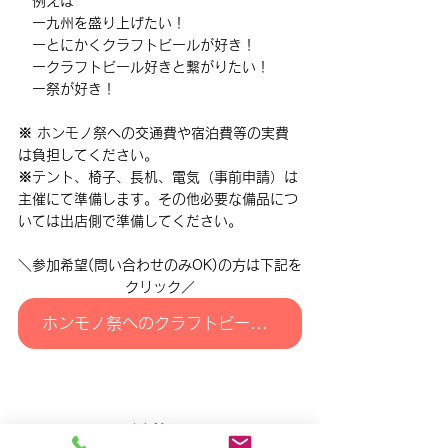
　例えば
　ー九州を盛り上げたい！
　ーとにかくクラフトビールが好き！
　ークラフトビール好きと繋がりたい！
　ー祭が好き！
※ ホンモノ祭への交通費や宿泊費等の実費
は負担してください。
※テント、椅子、長机、電気（事前申請）は
主催にて準備します。その他必要な備品につ
いては出店側で準備してください。
＼参加希望(問い合わせのみOK)の方は下記を
クリック／
ホンモノ祭へのクラフトビール出店&協力者 募集
最後に