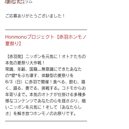
ました。
お役立ちコラム
ご応募ありがとうございました！
Honmonoプロジェクト【赤羽ホンモノ
夏祭り】
【赤羽発】ニッポンを元気に！オトナたちの
本気の夏祭り大作戦！
常識、年齢、国籍…無意識にできたあなた
の“壁”をぶち壊す、体験型の夏祭りを
8/3（日）に赤羽で開催！食べる、飲む、描
く、語る、奏でる、挑戦する。コドモからお
年寄りまで。本気のオトナが仕掛ける多種多
様なコンテンツであなたの心を揺さぶり、暗
いニッポンを元気に！そして「あなたらし
さ」を解き放つホンモノのお祭りです。