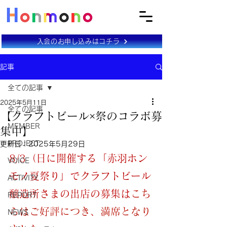
入会のお申し込みはコチラ
記事
全ての記事
2025年5月11日
全ての記事
【クラフトビール×祭のコラボ募
MEMBER
集中】
PROJECT
更新日：
2025年5月29日
8/3（日に開催する
「
赤羽ホン
VOICE
モノ夏祭り
」でクラフトビール
ACTIVITY
醸造所さまの出店の募集は
こち
REPORT
らはご好評につき、満席となり
NEWS