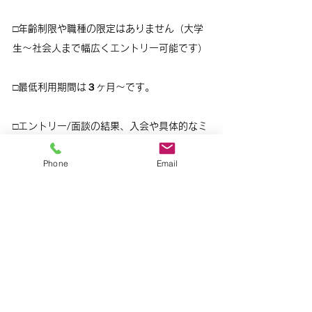
□年齢制限や職種の限定はありません（大学
生〜社会人まで幅広くエントリー可能です）
□最低利用期間は３ヶ月〜です。
□エントリー/面談の結果、入会や具体的なミ
ッションのご希望に添えかねることもありま
Phone
Email
す。
□公式/＠コラボメンバーとの利用機能の違い
は下記です。