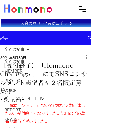
入会のお申し込みはコチラ
記事
全ての記事
2021年8月30日
全ての記事
【受付終了】「Honmono
MEMBER
Challenge！」にてSNSコンサ
PROJECT
ルタント志望者を２名限定募
集！
VOICE
更新日：
2021年11月5日
ACTIVITY
　※本エントリーについては規定人数に達し
REPORT
た為、受付終了となりました。沢山のご応募
NEWS
有り難うございました。