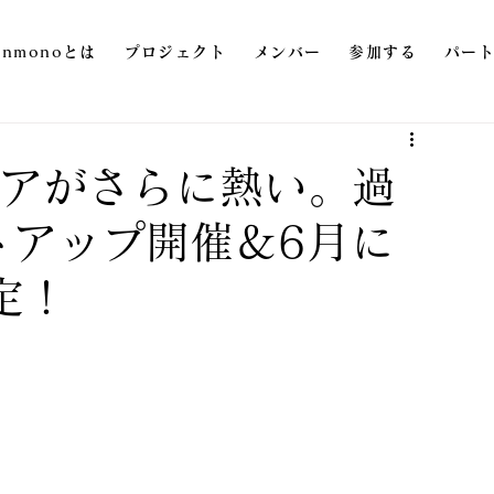
onmonoとは
プロジェクト
メンバー
参加する
パー
エリアがさらに熱い。過
トアップ開催＆6月に
定！