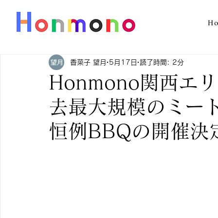
H
香菜子 望月
5月17日
読了時間: 2分
Honmono関西
去最大規模のミー
恒例BBQの開催決