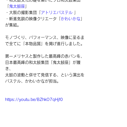
・和太鼓文化の礎を築いたプロ和太鼓集団
「
鬼太鼓座
」
・大阪の撮影集団「
アトリエパステル 
」
・新進気鋭の映像クリエータ「
かわいかな
」
が集結。
モノづくり、パフォーマンス、映像に至るま
で全てに「本物品質」を掲げ進行しました。
第一メリヤスと製作した最高峰の赤パンを、
日本最高峰の和太鼓集団「鬼太鼓座」が履
き、
太鼓の波動と併せて発信する、という演出を
パステル、かわいかなが担当。
https://youtu.be/BZhkO7qHjf0