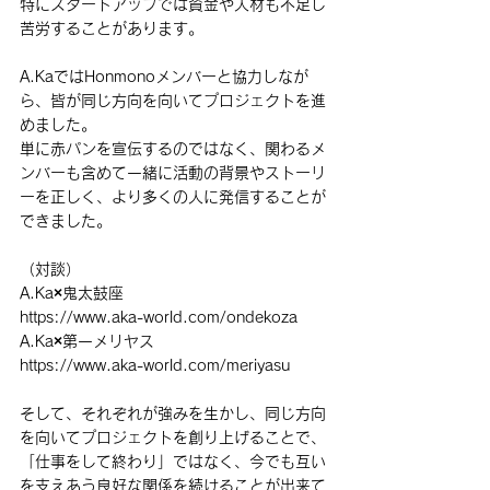
特にスタートアップでは資金や人材も不足し
苦労することがあります。
A.KaではHonmonoメンバーと協力しなが
ら、皆が同じ方向を向いてプロジェクトを進
めました。
単に赤パンを宣伝するのではなく、関わるメ
ンバーも含めて一緒に活動の背景やストーリ
ーを正しく、より多くの人に発信することが
できました。
（対談）
A.Ka×鬼太鼓座　
https://www.aka-world.com/ondekoza
A.Ka×第一メリヤス
https://www.aka-world.com/meriyasu
そして、それぞれが強みを生かし、同じ方向
を向いてプロジェクトを創り上げることで、
「仕事をして終わり」ではなく、今でも互い
を支えあう良好な関係を続けることが出来て