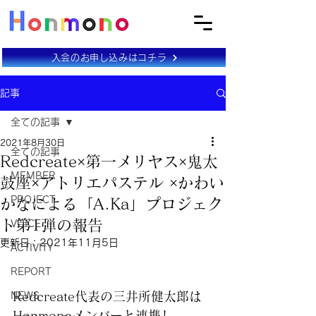
入会のお申し込みはコチラ
記事
全ての記事
2021年8月30日
全ての記事
Redcreate×第一メリヤス×鬼太
MEMBER
鼓座×アトリエパステル ×かわい
PROJECT
かなによる「A.Ka」プロジェク
ト第1弾の報告
VOICE
更新日：
2021年11月5日
ACTIVITY
REPORT
Redcreate代表の三井所健太郎は
NEWS
Honmonoメンバーと連携し、