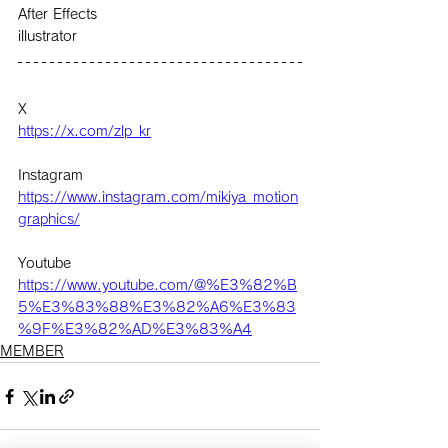
After Effects
illustrator
X
https://x.com/zlp_kr
Instagram
https://www.instagram.com/mikiya_motion
graphics/
Youtube
https://www.youtube.com/@%E3%82%B
5%E3%83%88%E3%82%A6%E3%83
%9F%E3%82%AD%E3%83%A4
MEMBER