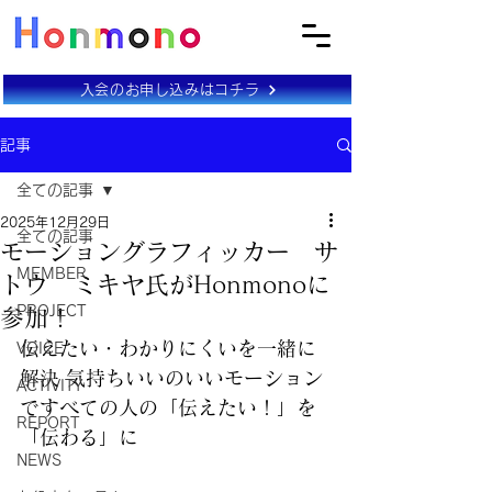
入会のお申し込みはコチラ
記事
全ての記事
2025年12月29日
全ての記事
モーショングラフィッカー サ
MEMBER
トウ ミキヤ氏がHonmonoに
PROJECT
参加！
伝えたい・わかりにくいを一緒に
VOICE
解決 気持ちいいのいいモーション
ACTIVITY
ですべての人の「伝えたい！」を
REPORT
「伝わる」に
NEWS