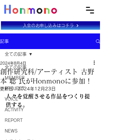
入会のお申し込みはコチラ
記事
全ての記事
2024年8月4日
全ての記事
創作研究科/アーティスト 古野
MEMBER
本 聡 氏がHonmonoに参加！
PROJECT
更新日：
2024年12月23日
人々を覚醒させる作品をつくり提
VOICE
供する。
ACTIVITY
REPORT
NEWS