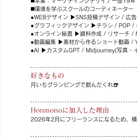
◼️本業：マーケティングデザイナー歴19年
◼️環境を学ぶスクールのコーディネーター 
●WEBデザイン ▶︎SNS投稿デザイン / 広
●グラフィックデザイン ▶︎チラシ / POP 
●オンライン秘書 ▶︎資料作成 / リサーチ / 
●動画編集 ▶︎素材から作るショート動画 / Y
●AI ▶︎カスタムGPT / Midjourney(
好きなもの
月いちグランピングで飲んだくれ🍺
Honmonoに加入した理由
2026年2月にフリーランスになるため、