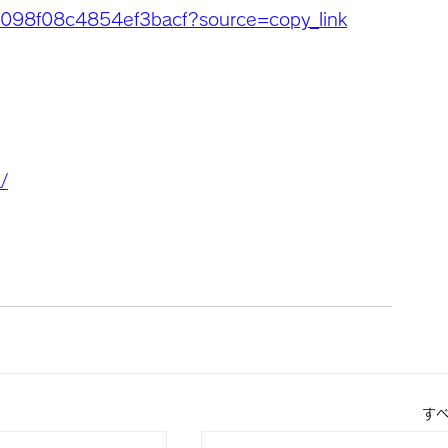
0098f08c4854ef3bacf?source=copy_link
/
す