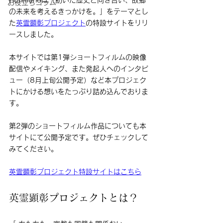
Honmonoは「紡いだ歴史と向き合い、故郷
お役立ちコラム
の未来を考えるきっかけを。」をテーマとし
た
英霊顕彰プロジェクト
の特設サイトをリリ
ースしました。
本サイトでは第1弾ショートフィルムの映像
配信やメイキング、また発起人へのインタビ
ュー（8月上旬公開予定）など本プロジェク
トにかける想いをたっぷり詰め込んでおりま
す。
第2弾のショートフィルム作品についても本
サイトにて公開予定です。ぜひチェックして
みてください。
英霊顕彰プロジェクト特設サイトはこちら
英霊顕彰プロジェクトとは？