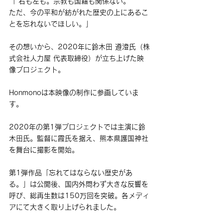
「 右も左も。宗教も国籍も関係ない。
ただ、今の平和が紡がれた歴史の上にあるこ
とを忘れないでほしい。」
その想いから、2020年に鈴木田 遵澄氏（株
式会社人力屋 代表取締役）が立ち上げた映
像プロジェクト。
Honmonoは本映像の制作に参画していま
す。
2020年の第1弾プロジェクトでは主演に鈴
木田氏。監督に霞氏を据え、熊本県護国神社
を舞台に撮影を開始。
第1弾作品「忘れてはならない歴史があ
る。」は公開後、国内外問わず大きな反響を
呼び、総再生数は150万回を突破。各メディ
アにて大きく取り上げられました。