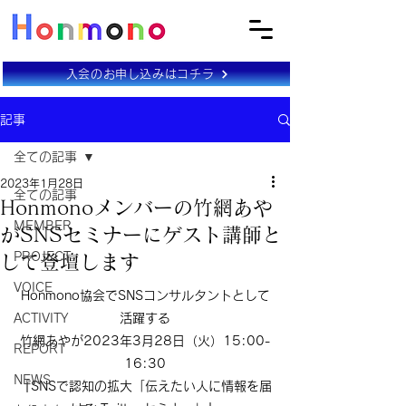
入会のお申し込みはコチラ
記事
全ての記事
2023年1月28日
全ての記事
Honmonoメンバーの竹網あや
MEMBER
がSNSセミナーにゲスト講師と
PROJECT
して登壇します
VOICE
Honmono協会でSNSコンサルタントとして
ACTIVITY
活躍する
竹網あやが
2023年3月28日（火）15:00-
REPORT
16:30
NEWS
『
SNSで認知の拡大「伝えたい人に情報を届