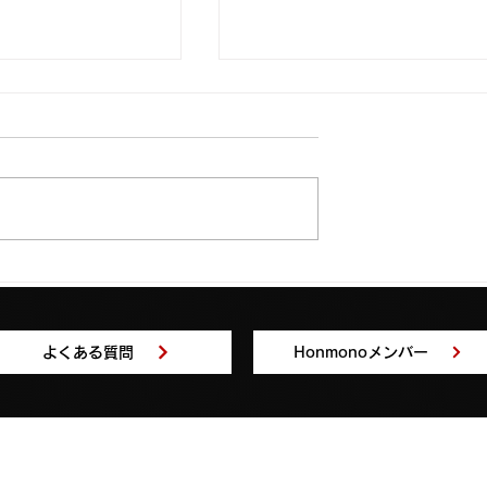
ナー/オンライン
Web/グラフィックデザイ
みよこ氏が
ー Ida Yuki氏がHonmono
よくある質問
Honmonoメンバー
oに参加！
参加！
運営会社
よ