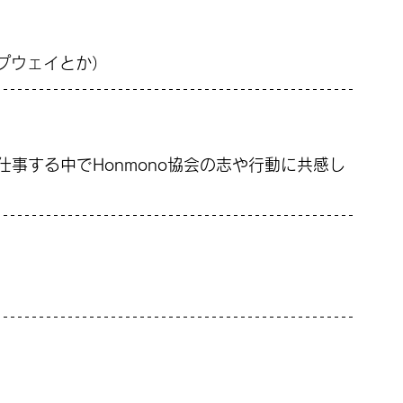
プウェイとか）
仕事する中でHonmono協会の志や行動に共感し