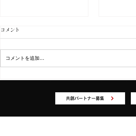
コメント
コメントを追加…
動画編集/映像クリエイターあ
Webデザイ
んこ氏がHonmonoに参加！
秘書ごとう
共創パートナー募集
Honmon