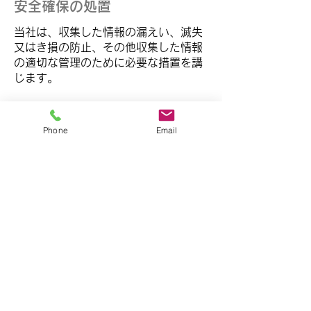
​安全確保の処置
当社は、収集した情報の漏えい、滅失
又はき損の防止、その他収集した情報
の適切な管理のために必要な措置を講
じます。
Phone
Email
​著作権
当サイトに掲載されている文章・画像
の著作権は、当社に帰属しています。
法的に認められている引用の範囲を超
えて、無断で転載することを禁止しま
す。
​プライバシーポリシーの変更
当サイトは、個人情報に関して適用さ
れる日本の法令を遵守するとともに、
本プライバシーポリシーの内容を適宜