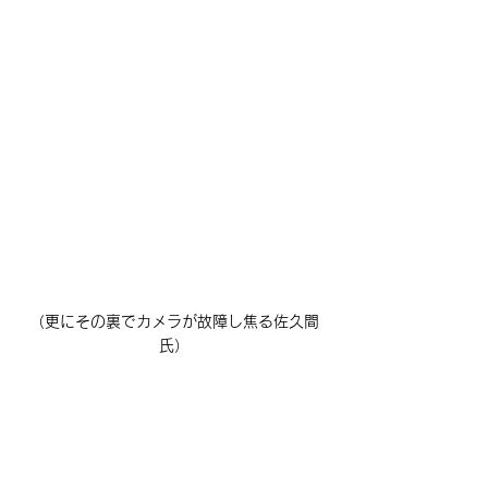
（更にその裏でカメラが故障し焦る佐久間
氏）