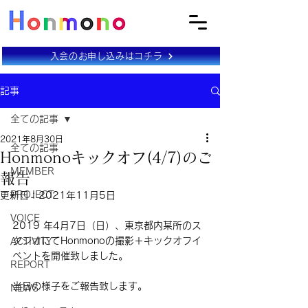
入会のお申し込みはコチラ
記事
全ての記事
2021年8月30日
全ての記事
Honmonoキックオフ(4/7)のご
MEMBER
報告
PROJECT
更新日：
2021年11月5日
VOICE
2019 年4月7日（日）、東京都内某所のス
タジオにてHonmonoの撮影＋キックオフイ
ACTIVITY
ベントを開催致しました。
REPORT
当日の様子をご報告致します。
NEWS