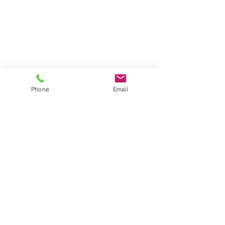
Phone
Email
演者の木下氏、八尋氏は普段は謙虚で優しい
方々なのですが、演奏が始まると目つきが変
わります。
尺八の妖艶な伸び、太鼓の圧倒的な迫力に、
参加メンバーも衝撃を受けてました。